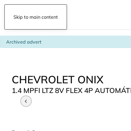
Skip to main content
info
Archived advert
CHEVROLET ONIX
1.4 MPFI LTZ 8V FLEX 4P AUTOMÁT